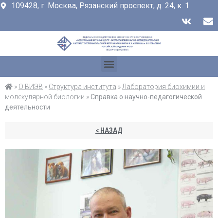
109428, г. Москва, Рязанский проспект, д. 24, к. 1
»
О ВИЭВ
»
Структура института
»
Лаборатория биохимии и
молекулярной биологии
»
Справка о научно-педагогической
деятельности
< НАЗАД