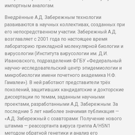
импортным аналогам.
Внедрённые А.Д. Забережным технологии
развиваются в научных коллективах, созданных при
его непосредственном участии. Забережный А.Д.
возглавляет с 2001 года по настоящее время
лабораторию прикладной молекулярной биологии и
вирусологии (Института вирусологии им. Д.И.
Ивановского, подразделения ФГБУ «Федеральный
научно-исследовательский центр эпидемиологии и
микробиологии имени почетного академика Н.Ф.
Гамалеи»). В ней работают представители трёх
поколений, защитивших кандидатские и докторские
диссертации по темам, заданным научными
проектами, разработанными А.Д. Забережным. За
последние 5 лет наиболее значимая публикация —
«А.Д. Забережный с соавторами: Получение нового
штамма — реассортанта вируса гриппа А/H5N1
методом обратной генетики и анализ его