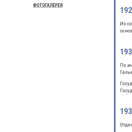
ФОТОГАЛЕРЕЯ
19
Из с
осно
19
По ин
Гель
Госу
Госу
19
Отде