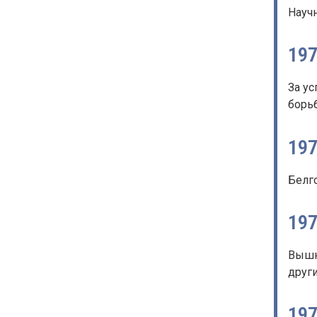
Науч
19
За ус
борь
19
Белг
19
Вышн
други
19