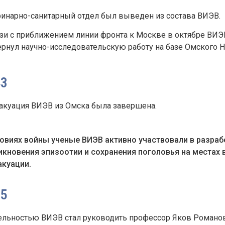
ринарно-санитарный отдел был выведен из состава ВИЭВ.
язи с приближением линии фронта к Москве в октябре ВИЭ
ернул научно-исследовательскую работу на базе Омского 
43
акуация ВИЭВ из Омска была завершена.
ловиях войны ученые ВИЭВ активно участвовали в разра
икновения эпизоотии и сохранения поголовья на местах 
акуации.
55
ельностью ВИЭВ стал руководить профессор Яков Романо