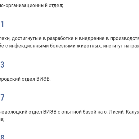
но-организационный отдел;
71
пехи, достигнутые в разработке и внедрение в производс
бе с инфекционными болезнями животных, институт награ
73
ородский отдел ВИЭВ;
77
еволоцкий отдел ВИЭВ с опытной базой на о. Лисий, Калу
е;
78