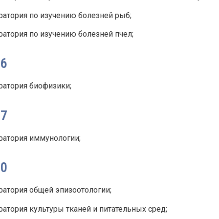
ратория по изучению болезней рыб;
ратория по изучению болезней пчел;
66
ратория биофизики;
67
ратория иммунологии;
70
ратория общей эпизоотологии;
атория культуры тканей и питательных сред;