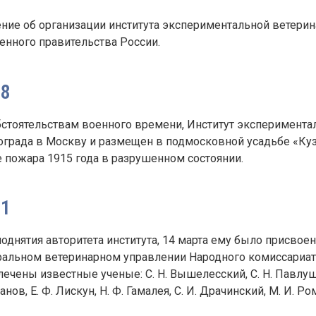
ние об организации института экспериментальной ветерин
енного правительства России.
18
бстоятельствам военного времени, Институт эксперимента
ограда в Москву и размещен в подмосковной усадьбе «Куз
е пожара 1915 года в разрушенном состоянии.
21
однятия авторитета института, 14 марта ему было присво
ральном ветеринарном управлении Народного комиссариата
ечены известные ученые: С. Н. Вышелесский, С. Н. Павлушков
анов, Е. Ф. Лискун, Н. Ф. Гамалея, С. И. Драчинский, М. И. Ро