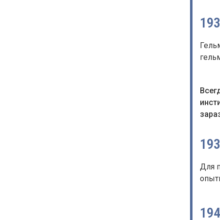
19
Гель
гель
Всег
инст
зара
19
Для 
опыт
19