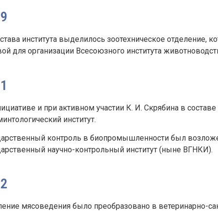
29
остава института выделилось зоотехническое отделение, 
вой для организации Всесоюзного института животноводст
31
ициативе и при активном участии К. И. Скрябина в состав
минтологический институт.
дарственный контроль в биопромышленности был возложе
дарственный научно-контрольный институт (ныне ВГНКИ).
32
ление мясоведения было преобразовано в ветеринарно-са