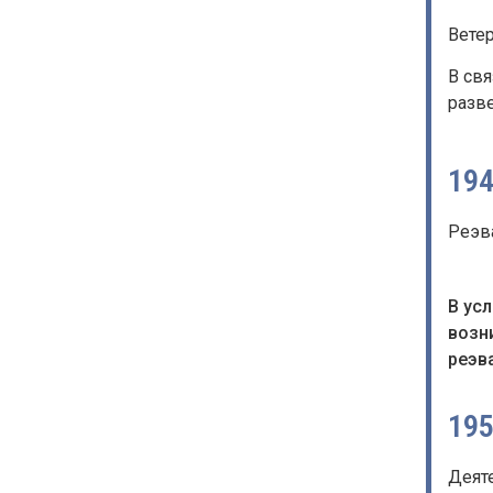
Вете
В св
разв
19
Реэв
В ус
возн
реэв
19
Деят