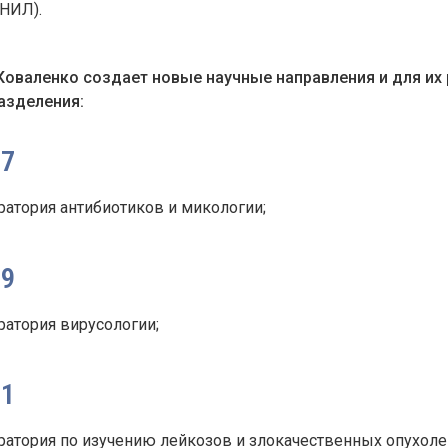
НИЛ).
. Коваленко создает новые научные направления и для и
азделения:
57
ратория антибиотиков и микологии;
59
ратория вирусологии;
61
ратория по изучению лейкозов и злокачественных опухол