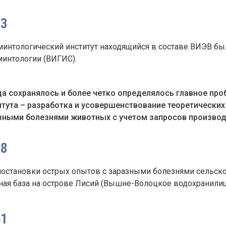
33
минтологический институт находящийся в составе ВИЭВ бы
минтологии (ВИГИС).
да сохранялось и более четко определялось главное пр
итута – разработка и усовершенствование теоретически
зными болезнями животных с учетом запросов производ
38
постановки острых опытов с заразными болезнями сельск
ная база на острове Лисий (Вышне-Волоцкое водохранилище
41