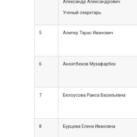
Александр Александрович
Ученый секретарь
5
Алипер Тарас Иванович
6
Аноятбеков Музафарбек
7
Белоусова Раиса Васильевна
8
Бурцева Елена Ивановна