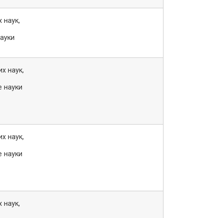
 наук,
науки
х наук,
е науки
х наук,
е науки
 наук,