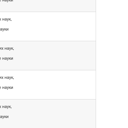
е науки
 наук,
науки
х наук,
е науки
х наук,
е науки
 наук,
науки