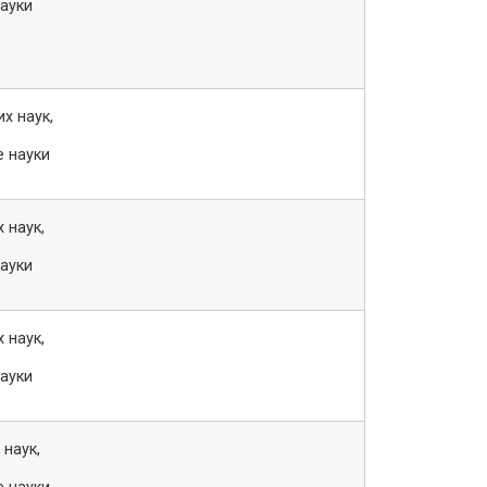
науки
х наук,
е науки
 наук,
науки
 наук,
науки
наук,